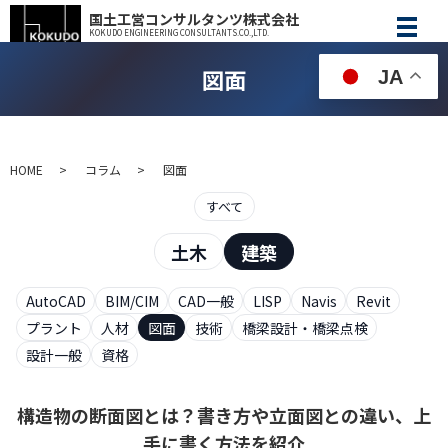
国土工営コンサルタンツ株式会社
KOKUDO ENGINEERING CONSULTANTS.CO.,LTD.
図面
JA
HOME
コラム
図面
すべて
土木
建築
AutoCAD
BIM/CIM
CAD一般
LISP
Navis
Revit
プラント
人材
図面
技術
橋梁設計・橋梁点検
設計一般
資格
構造物の断面図とは？書き方や立面図との違い、上
手に書く方法を紹介