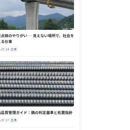
梁点検のやりがい ― 見えない場所で、社会を
える仕事
.07.24
土木
筋品質管理ガイド：錆の判定基準と処置指針
.07.17
土木