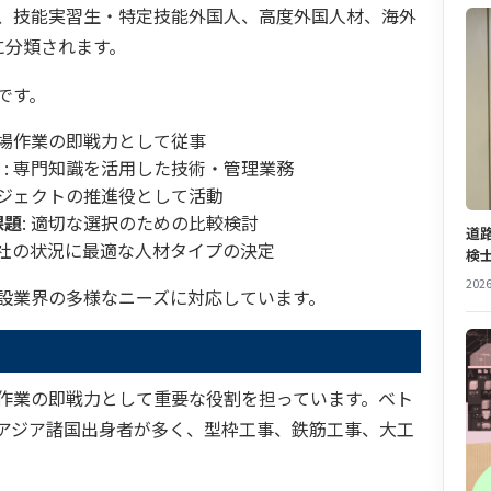
、技能実習生・特定技能外国人、高度外国人材、海外
に分類されます。
です。
 現場作業の即戦力として従事
）
: 専門知識を活用した技術・管理業務
ロジェクトの推進役として活動
課題
: 適切な選択のための比較検討
道
 自社の状況に最適な人材タイプの決定
検
2026
設業界の多様なニーズに対応しています。
作業の即戦力として重要な役割を担っています。ベト
アジア諸国出身者が多く、型枠工事、鉄筋工事、大工
。