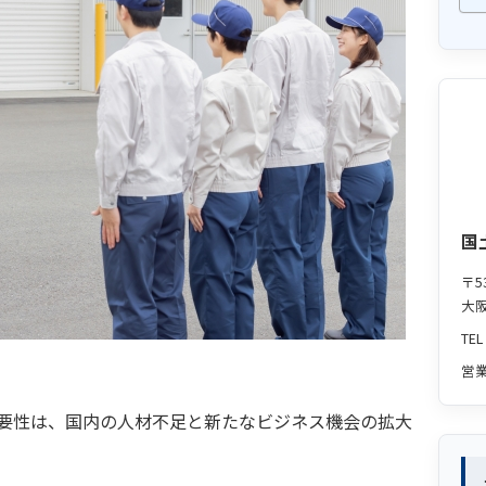
国
〒53
大阪
TE
営業
要性は、国内の人材不足と新たなビジネス機会の拡大
。